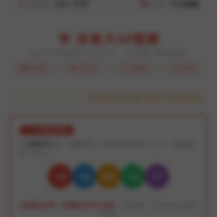
工作时间：
8:00 - 24:00
公众号：
PC28预测
🎯 加拿大28预测
加拿大28预测与分析平台 · 企业级大数据服务
实时数据
算法分析
走势图表
专业策略
商务合作 认准唯一用户名 / 没有任何群聊 / 站长担保 
⭐ 今日重点预测
第
3467017
期 ｜ 预测时间：2026年08月08日 17:13 ｜ 数据版
本：V3.2.1
19
18
09
13
17
根据算法分析，本期重点关注大单数
｜ 算法模型：LSTM-BP 混合神
经网络