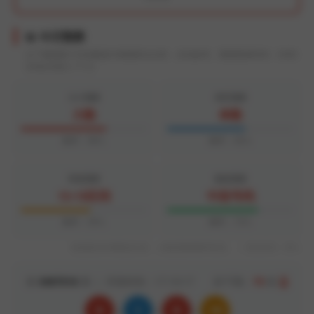
📊 今日预测
以下预测基于历史数据与智能算法分析，仅供参考。预测更新时间：2026
年08月08日 17:13
大小预测
单双预测
大数
单数
概率：68%
概率：62%
和值预测
极值预测
13-15区间
中段号码
概率：55%
概率：72%
根据最近50期数据分析，大数据预测概率较高。 ｜ 置信区间：95%
第
3467016
期 ｜ 开奖时间：17:13:17
距下期：
77
秒
+
+
=
9
1
9
19