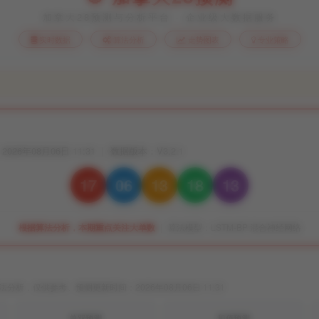
加拿大28预测与分析平台 · 企业级大数据服务
实时数据
算法分析
走势图表
专业策略
26年08月06日 11:31 ｜ 数据版本：V3.2.1
17
06
13
18
13
根据算法分析，本期重点关注大单数
｜ 算法模型：LSTM-BP 混合神经网络
析，仅供参考。预测更新时间：2026年08月06日 11:31
单双预测
和值预测