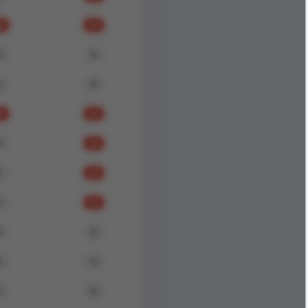
双
对
双
错
双
错
单
对
双
对
双
对
双
对
双
错
双
错
双
错