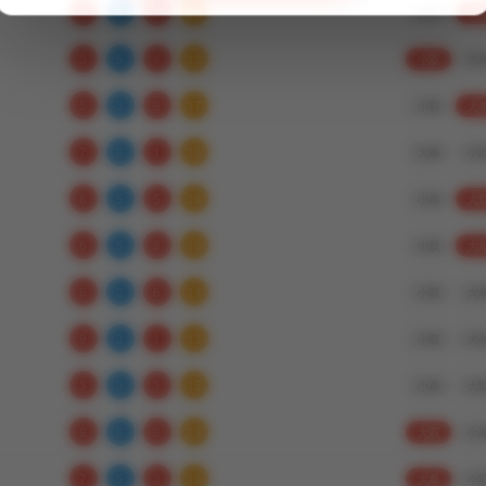
4
3
2
09
大双
小
3
5
4
12
小双
大
5
3
9
17
小双
大
7
8
1
16
大单
小
6
5
5
16
小单
大
6
5
8
19
小双
大
6
2
6
14
小双
大
9
3
1
13
小双
大
3
9
3
15
小单
大
8
8
8
24
大双
小
7
5
3
15
大单
小