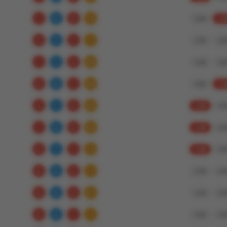
1
0
9
10
大单
小
3
7
7
17
小单
大
1
1
4
06
小单
大
0
8
1
09
大双
小
4
1
0
05
小单
大
1
0
2
03
小单
大
5
7
1
13
小单
大
8
5
4
17
小单
大
8
9
4
21
小单
大
6
4
1
11
大单
小