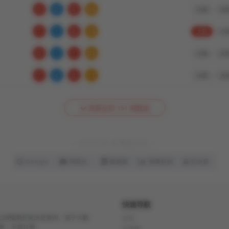
0
0
6
06
小单
大
7
1
8
16
大双
小
0
1
1
02
小单
大
7
4
0
11
小双
大
查看全部 151 期数据
— 合作伙伴 & 数据支持 —
Google
阿里云
数据堂
智算科技
安全盾
快速导航
大28预测开奖历史查询。基于大数
首页
费，无需注册。
走势图