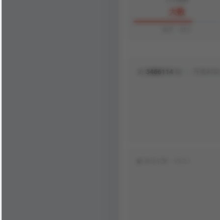
大数
概率：68%
第
3466114
期 ｜ 开奖时间：
算法引擎：V3.2.1