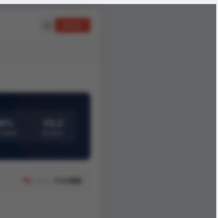
登录
48%
V3.2
前准确率
算法版本
公众号：
PC28预测