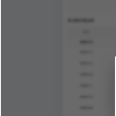
历史开奖记录
期号
3466115
3466114
3466113
3466112
3466111
3466110
3466109