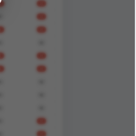
单
对
单
对
单
对
双
错
双
对
单
对
单
错
单
错
双
错
单
对
双
对