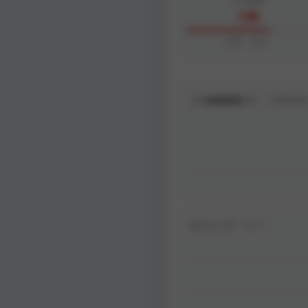
大数
概率：68%
第
3466555
期 ｜ 开奖时间：
算法引擎：V3.2.1