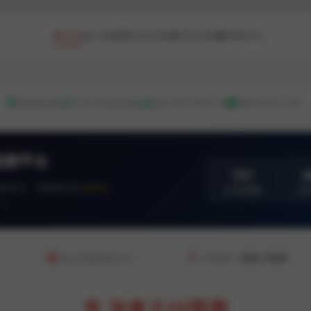
首页
走势图
历史开奖
算法说明
帮助中心
数据加密传输
7x24小时实时更新
累计分析 10000+ 期
服务 50000+ 用户
预测平台
151
络算法 · 准确率高达
98.6%
已分析期数
当
步
service@pc28.com
工作时间：
8:00 - 24:00
🎯 加拿大28预测