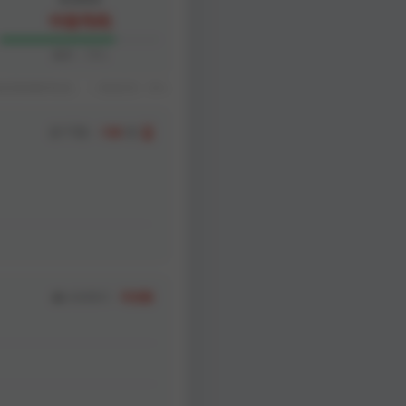
中段号码
概率：72%
据预测概率较高。 ｜ 置信区间：95%
距下期：
134
秒
当前模式：
专业版