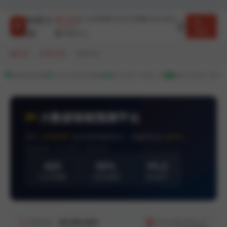
加拿大
首页
走势图
历史开奖
算法说明
28
登录
帮助中心
首页
/
加拿大28
/
预测分析
数据加密传输
7x24小时实时更新
累计分析 10000+ 期
服务 50000+ 用户
大数据智能预测平台
基于
LSTM-BP
混合神经网络算法 · 准确率高达
98.6%
数据来源：官方开奖 · 实时同步
423
55%
V3.2
已分析期数
当前准确率
算法版本
客服热线：
400-888-6666
service@pc28.com