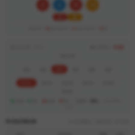
+
+
=
2
4
9
15
大
单
大双未开：
06
期
小双未开：
01
期
小单未开：
05
期
算法引擎：V3.2.1
当前模式：
专业版
加拿大28
组合
杀组
双项
四余
双组
龙虎
算法01
算法02
算法03
算法04
算法05
算法06
正确：
55
期 ｜
错误：
45
期 ｜ 正确率：
55%
｜
数据周期：
100期
历史开奖记录
共 423 期数据 ｜ 数据来源：官方开奖
期号
开奖内容
预测
结果